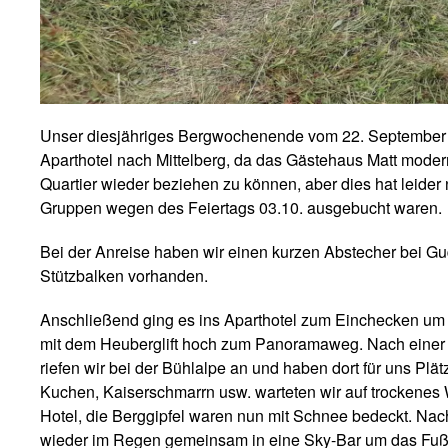
Unser diesjähriges Bergwochenende vom 22. September bis
Aparthotel nach Mittelberg, da das Gästehaus Matt moderni
Quartier wieder beziehen zu können, aber dies hat leide
Gruppen wegen des Feiertags 03.10. ausgebucht waren.
Bei der Anreise haben wir einen kurzen Abstecher bei G
Stützbalken vorhanden.
Anschließend ging es ins Aparthotel zum Einchecken um
mit dem Heuberglift hoch zum Panoramaweg. Nach einer k
riefen wir bei der Bühlalpe an und haben dort für uns Plä
Kuchen, Kaiserschmarrn usw. warteten wir auf trockenes
Hotel, die Berggipfel waren nun mit Schnee bedeckt. Na
wieder im Regen gemeinsam in eine Sky-Bar um das Fußba