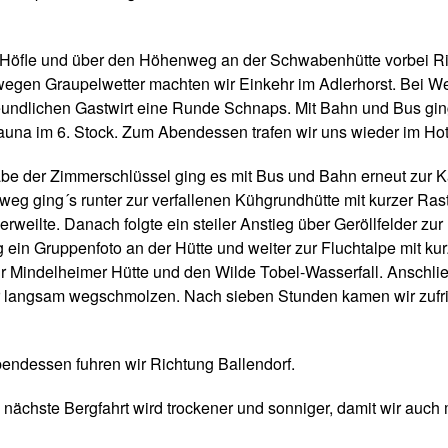
Höfle und über den Höhenweg an der Schwabenhütte vorbei Ric
 wegen Graupelwetter machten wir Einkehr im Adlerhorst. Bei We
eundlichen Gastwirt eine Runde Schnaps. Mit Bahn und Bus ging
auna im 6. Stock. Zum Abendessen trafen wir uns wieder im Hot
 der Zimmerschlüssel ging es mit Bus und Bahn erneut zur Ka
ging´s runter zur verfallenen Kühgrundhütte mit kurzer Rast. 
weilte. Danach folgte ein steiler Anstieg über Geröllfelder z
ein Gruppenfoto an der Hütte und weiter zur Fluchtalpe mit kur
ur Mindelheimer Hütte und den Wilde Tobel-Wasserfall. Anschlie
r langsam wegschmolzen. Nach sieben Stunden kamen wir zufri
ndessen fuhren wir Richtung Ballendorf.
 nächste Bergfahrt wird trockener und sonniger, damit wir auch