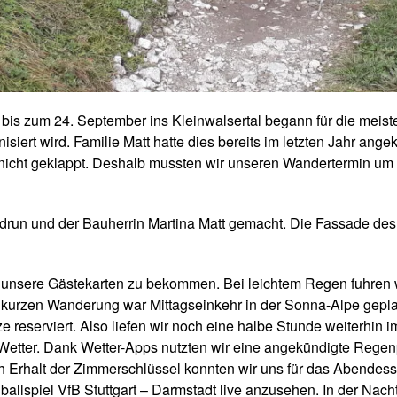
 zum 24. September ins Kleinwalsertal begann für die meisten
siert wird. Familie Matt hatte dies bereits im letzten Jahr ang
r nicht geklappt. Deshalb mussten wir unseren Wandertermin um 
udrun und der Bauherrin Martina Matt gemacht. Die Fassade des
 unsere Gästekarten zu bekommen. Bei leichtem Regen fuhren
urzen Wanderung war Mittagseinkehr in der Sonna-Alpe geplant
tze reserviert. Also liefen wir noch eine halbe Stunde weiterhin
 Wetter. Dank Wetter-Apps nutzten wir eine angekündigte Rege
ch Erhalt der Zimmerschlüssel konnten wir uns für das Abende
llspiel VfB Stuttgart – Darmstadt live anzusehen. In der Nach